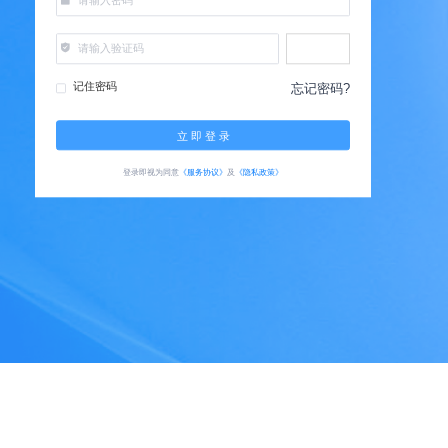
记住密码
忘记密码?
立 即 登 录
登录即视为同意
《服务协议》
及
《隐私政策》